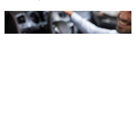
Met een deelauto op pad
Een eigen auto heb je niet eens nodig. Als bewoner van
Park Vijfsluizen kun je gebruik maken van electrische
deelauto’s. Op deze manier ben je optimaal verbonden