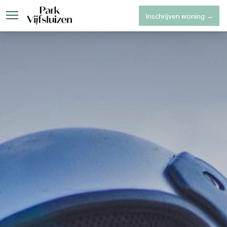
Inschrijven woning →
Park Vijfsluizen
Woninga