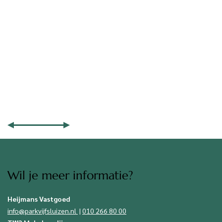
Park Vijfsluizen komt verder tot bloei
4 mei 2026
Wil je meer informatie?
Heijmans Vastgoed
info@parkvijfsluizen.nl
|
010 266 80 00