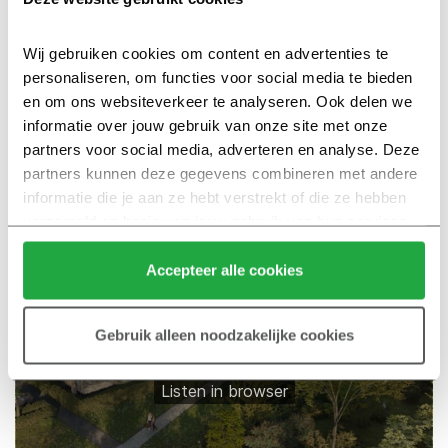
Wij gebruiken cookies om content en advertenties te 
personaliseren, om functies voor social media te bieden 
en om ons websiteverkeer te analyseren. Ook delen we 
informatie over jouw gebruik van onze site met onze 
Park Vijfsluizen
Aflevering 4 – Ecoloog Vincent Nederpel over de biodiversiteit en natuurinclusief bouwen
·
partners voor social media, adverteren en analyse. Deze 
partners kunnen deze gegevens combineren met andere 
informatie die je aan ze hebt verstrekt of die ze hebben 
verzameld op basis van jouw gebruik van hun services.
Klik hier 
voor meer informatie over ons cookiebeleid.
Accepteer alle cookies
Gebruik alleen noodzakelijke cookies