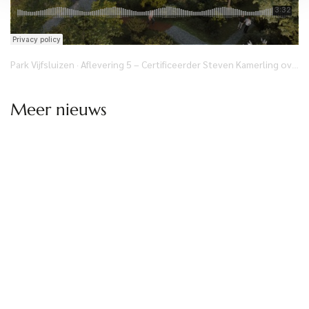
Park Vijfsluizen
Aflevering 5 – Certificeerder Steven Kamerling over NL Greenlabel en duurzaamheid
·
Meer nieuws