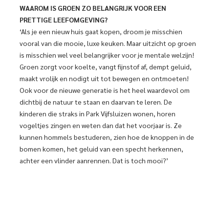
WAAROM IS GROEN ZO
BELANGRIJK VOOR EEN
PRETTIGE
LEEFOMGEVING?
‘Als je een nieuw huis gaat kopen, droom je misschien
vooral van die mooie, luxe keuken. Maar uitzicht op groen
is misschien wel veel belangrijker voor je mentale welzijn!
Groen zorgt voor koelte, vangt fijnstof af, dempt geluid,
maakt vrolijk en nodigt uit tot bewegen en ontmoeten!
Ook voor de nieuwe generatie is het heel waardevol om
dichtbij de natuur te staan en daarvan te leren. De
kinderen die straks in Park Vijfsluizen wonen, horen
vogeltjes zingen en weten dan dat het voorjaar is. Ze
kunnen hommels bestuderen, zien hoe de knoppen in de
bomen komen, het geluid van een specht herkennen,
achter een vlinder aanrennen. Dat is toch mooi?’
WAT ZAG JE, TOEN JE VOOR HET EERST IN PARK VIJFSLUIZEN
GING KIJKEN?