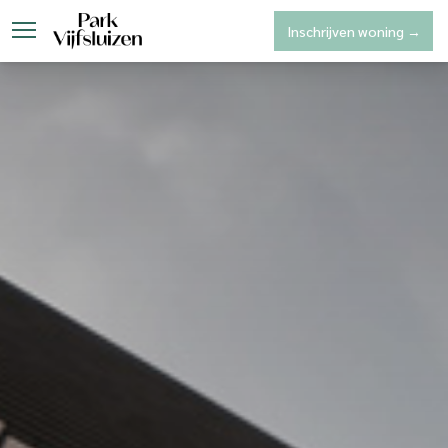
Inschrijven woning →
Park Vijfsluizen
Woninga