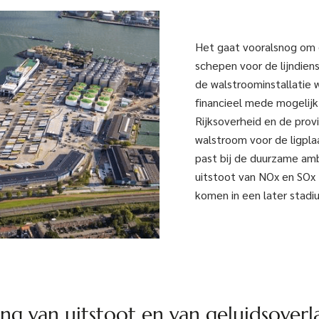
Het gaat vooralsnog om de
schepen voor de lijndie
de walstroominstallatie 
financieel mede mogelijk
Rijksoverheid en de prov
walstroom voor de ligplaa
past bij de duurzame amb
uitstoot van NOx en SOx 
komen in een later stadi
ng van uitstoot en van geluidsoverl