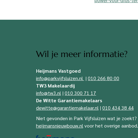
power-voor-dfds-ter
Wil je meer informatie?
Heijmans Vastgoed
info@parkvijfsluizen.nl
|
010 266 80 00
TW3 Makelaardij
info@tw3.nl
|
010 300 71 17
De Witte Garantiemakelaars
dewitte@garantiemakelaar.nl
|
010 434 38 44
Niet gevonden in Park Vijfsluizen wat je zoekt?
heijmansnieuwbouw.nl
voor het overige aanbod