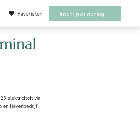
Favorieten
Favorieten
Inschrijven woning →
Inschrijven woning →
minal
3 elektriciteit via
o en Havenbedrijf