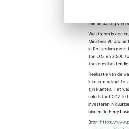
en hebben daartoe 
aangekondigd van de
van Heerema Marine
aan de aanleg van ee
Walstroom is een cr
Minstens 90 procent 
in Rotterdam moet i
ton CO2 en 2.500 to
toekomstbestendig
Realisatie van de w
klimaatneutraal te z
zijn klanten. Het w
nuluitstoot CO2 te 
investeren in duurza
binnen de Ferry bus
Bron:
https://www.p