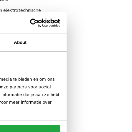
n elektrotechnische
ik aan boord van de
kabel en een plug
tandsbediening de
 nadien gekoppeld
About
 bijna 1.500
hatte CO2-reductie
walstroom ook bij
 media te bieden en om ons 
rt het
nze partners voor social 
formatie die je aan ze hebt 
voor meer informatie over 
se haven stimuleren