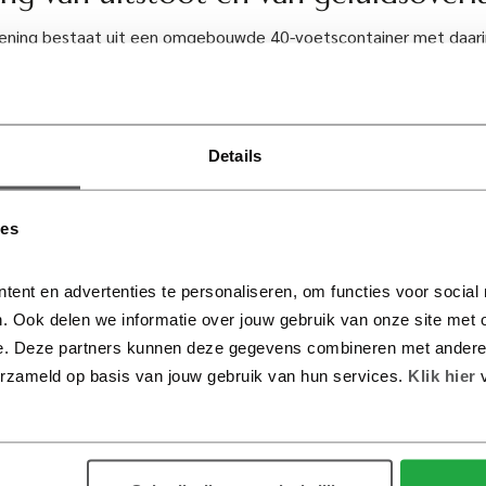
ening bestaat uit een omgebouwde 40-voetscontainer met daari
om van het openbare elektriciteitsnet geschikt maakt voor gebru
is er het kabelmanagementsysteem die de elektriciteit met een 
aan boord van het schip brengt. Vanaf het schip zal met een afs
orden bediend zodat de kabel aan boord kan worden genomen en
Details
atie heeft een vermogen van 1,8 MW (het energie-equivalent van
ies
ert naar verwachting 3,5 GWh per jaar aan elektriciteit. De gesc
vestering bedraagt ca. 2.100 ton op jaarbasis. Daarnaast draagt 
tent en advertenties te personaliseren, om functies voor social
t door vermindering van fijnstof- en stikstofuitstoot en verminde
. Ook delen we informatie over jouw gebruik van onze site met o
e. Deze partners kunnen deze gegevens combineren met andere in
erzameld op basis van jouw gebruik van hun services.
 Klik hier 
ing Rotterdamse havencluster
dam en Eneco willen het gebruik van walstroom in de Rotterdam