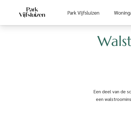
Park Vijfsluizen
Park Vijfsluizen
Woning
Woning
Wals
Een deel van de sc
een walstroomins