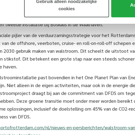
hun dochter Rotterdam Shore Power opgericht. Begin 2022 werd
Gebruik alleen noodzakelijke
Ac
 grootste walstroominstallatie van Europa: de installatie voor 
cookies
 Contractors op de Landtong Rozenburg. Momenteel werkt Rot
n tweede installatie bij Boskalis in de Waalhaven.
uciale pijler van de verduurzamingsstrategie voor het Rotterdam
van de offshore, veerboten, cruise- en roll-on-roll-off schepen
n 2030 gebruik maken van walstroom. Dit scheelt de uitstoot v
n stikstof. Dit betekent een grote stap naar een steeds schone
e haven.
alstroominstallatie past bovendien in het One Planet Plan van E
ijn. Niet alleen in de eigen activiteiten, maar ook in de energie d
alstroomproject draagt bij aan de commitment van DFDS om teg
hebben. Deze groene transitie moet onder meer worden bereikt d
me oplossingen, inclusief de doelstelling om 45% van de CO2-red
iness van DFDS.
ortofrotterdam.com/nl/nieuws-en-persberichten/walstroom-van