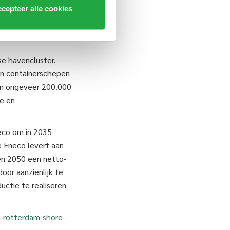
 de in gebruik name
cepteer alle cookies
de offshore-schepen
terdam Shore Power
se havencluster.
 en containerschepen
an ongeveer 200.000
re en
neco om in 2035
ie Eneco levert aan
en 2050 een netto-
oor aanzienlijk te
uctie te realiseren
-rotterdam-shore-