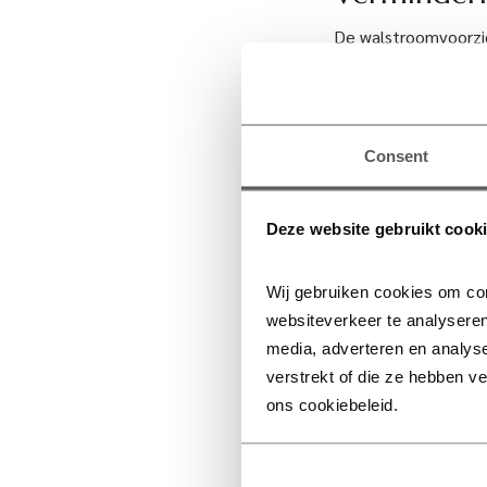
De walstroomvoorzi
apparatuur die stro
schepen. Daarnaast 
fysiek van de kade 
kraan op de kade w
Consent
kan worden.
De walstroominstall
Deze website gebruikt cook
huishoudens) en lev
als gevolg van de in
Wij gebruiken cookies om con
aan de luchtkwalitei
websiteverkeer te analyseren
geluidsoverlast.
media, adverteren en analys
verstrekt of die ze hebben v
ons cookiebeleid.
Verduurzam
Havenbedrijf Rotter