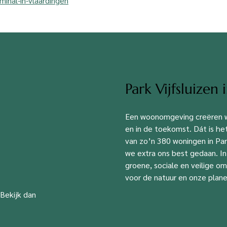
minal-in-vlaardingen
Park Vijfsluizen
Een woonomgeving creëren w
en in de toekomst. Dát is he
van zo’n 380 woningen in Pa
we extra ons best gedaan. I
groene, sociale en veilige o
voor de natuur en onze plan
 Bekijk dan
.