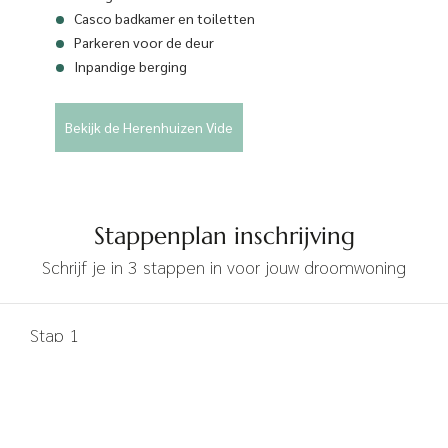
Casco badkamer en toiletten
Parkeren voor de deur
Inpandige berging
Bekijk de Herenhuizen Vide
Stappenplan inschrijving
Schrijf je in 3 stappen in voor jouw droomwoning
Stap 1
Financieel Advies
Neem contact op met Vaes Finance of Fundament om jouw
financiële situatie zo goed mogelijk in kaart te brengen.