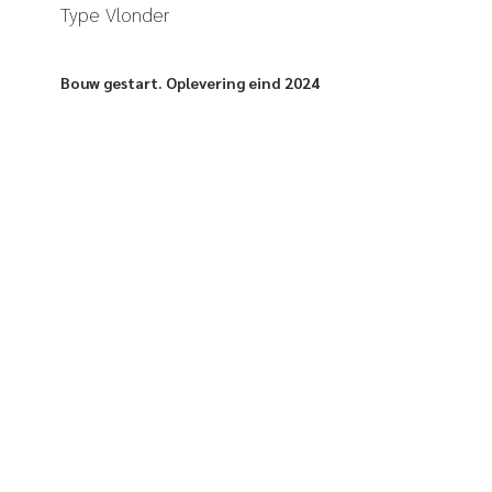
Type Vlonder
Bouw gestart. Oplevering eind 2024
Vanaf € 799.121,- v.o.n.
Woonoppervlakte circa 168-177 m²
Drie slaapkamers en een indeelbare zolder
Voorzien van aanbouw op de begane grond met
schuifpui
Energiezuinig en gasloos met individuele
warmtepomp
Dak maximaal voorzien van zonnepanelen
Parkeerplaats op eigen terrein
Inclusief houten vlonder aan het water
Bekijk woningtype