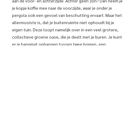
aan de voor- en achterzijde. Achter geen zon? Dan neem je
je kopje koffie mee naar de voorzijde, waar je onder je
pergola ook een gevoel van beschutting ervaart. Maar het
allermooiste is, dat je buitenruimte niet ophoudt bij je
eigen tuin. Deze loopt namelijk over in een veel grotere,
collectieve groene oase, die je deelt met je buren. Je kunt
er je hangmat ophangen tussen twee bomen, een
picknicktafel neerzetten, een potje jeu-de-boulen: dingen
die het wonen op deze plek volstrekt uniek maken. Een
uitkomst voor wie in het groen wil wonen, maar geen
behoefte heeft aan een bewerkelijke tuin.’
‘Vijfsluizen wordt een mooi, organisch verhaal.’
Van Rijn: ‘Het plan is nog volop in ontwikkeling. We werken nauw
samen met de andere architectenbureaus, landschapsarchitecten
en stedenbouwkundige bureaus die aan Vijfsluizen werken. Tijdens
gezamenlijke workshops slijpen we onze visie scherp.’ Bangma: ‘Zo